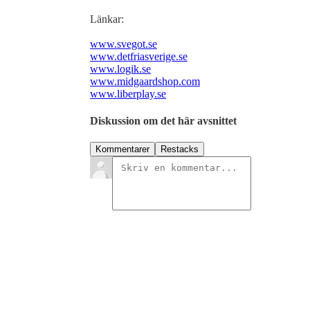
Länkar:
www.svegot.se
www.detfriasverige.se
www.logik.se
www.midgaardshop.com
www.liberplay.se
Diskussion om det här avsnittet
Kommentarer
Restacks