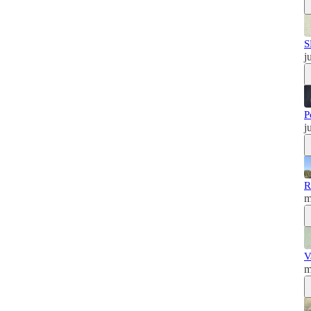
S
j
P
j
R
m
V
m