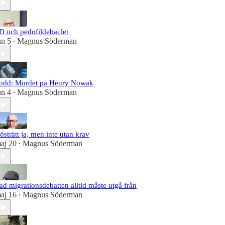
D och pedofildebaclet
un 5
Magnus Söderman
•
odd: Mordet på Henry Nowak
un 4
Magnus Söderman
•
östrätt ja, men inte utan krav
aj 20
Magnus Söderman
•
ad migrationsdebatten alltid måste utgå från
aj 16
Magnus Söderman
•