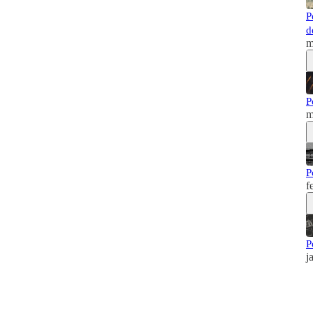
P
d
m
P
m
P
f
P
j