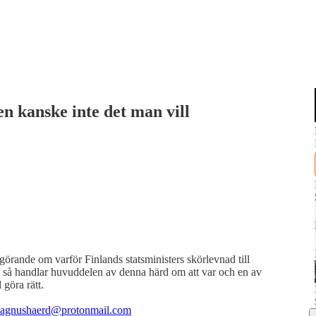
men kanske inte det man vill
rgörande om varför Finlands statsministers skörlevnad till
e så handlar huvuddelen av denna härd om att var och en av
 göra rätt.
agnushaerd@protonmail.com