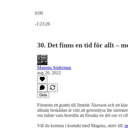
0:00
Aktuell tid: 0:00 / Total tid: -1:23:26
-1:23:26
30. Det finns en tid för allt – 
Magnus Söderman
aug 20, 2022
Dela
Förutom ett grattis till Jimmie Åkesson och ett kla
allmän beskådan är värt att genomlysa lite närmar
oss måste vara beredda att försaka en del om vi vill
Vill du komma i kontakt med Magnus, skriv till:
m