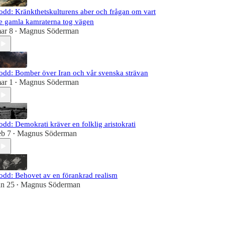
odd: Kränkthetskulturens aber och frågan om vart
e gamla kamraterna tog vägen
ar 8
Magnus Söderman
•
odd: Bomber över Iran och vår svenska strävan
ar 1
Magnus Söderman
•
odd: Demokrati kräver en folklig aristokrati
eb 7
Magnus Söderman
•
odd: Behovet av en förankrad realism
an 25
Magnus Söderman
•