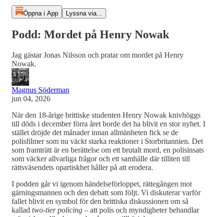
Öppna i App
Lyssna via...
Podd: Mordet på Henry Nowak
Jag gästar Jonas Nilsson och pratar om mordet på Henry
Nowak.
Magnus Söderman
jun 04, 2026
När den 18-årige brittiske studenten Henry Nowak knivhöggs
till döds i december förra året borde det ha blivit en stor nyhet. I
stället dröjde det månader innan allmänheten fick se de
polisfilmer som nu väckt starka reaktioner i Storbritannien. Det
som framträtt är en berättelse om ett brutalt mord, en polisinsats
som väcker allvarliga frågor och ett samhälle där tilliten till
rättsväsendets opartiskhet håller på att erodera.
I podden går vi igenom händelseförloppet, rättegången mot
gärningsmannen och den debatt som följt. Vi diskuterar varför
fallet blivit en symbol för den brittiska diskussionen om så
kallad
two-tier policing
– att polis och myndigheter behandlar