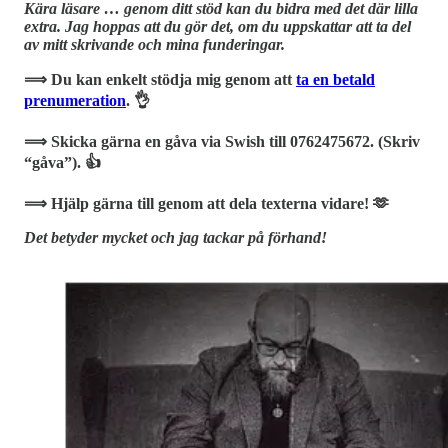
Kära läsare … genom ditt stöd kan du bidra med det där lilla
extra. Jag hoppas att du gör det, om du uppskattar att ta del
av mitt skrivande och mina funderingar.
⟹ Du kan enkelt stödja mig genom att
ta en betald
prenumeration
. 👌
⟹ Skicka gärna en gåva via Swish till 0762475672. (Skriv
“gåva”). 👍
⟹ Hjälp gärna till genom att dela texterna vidare! 🫶
Det betyder mycket och jag tackar på förhand!