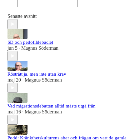
Senaste avsnitt
SD och pedofildebaclet
jun 5
Magnus Söderman
•
Rösträtt ja, men inte utan krav
maj 20
Magnus Söderman
•
Vad migrationsdebatten alltid måste utgå från
maj 16
Magnus Söderman
•
Podd: Kränkthetskulturens aber och frågan om vart de gamla