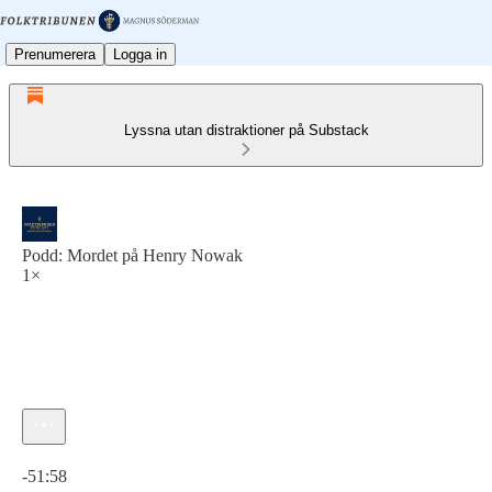
Prenumerera
Logga in
Lyssna utan distraktioner på Substack
Podd: Mordet på Henry Nowak
1×
Aktuell tid: 0:00 / Total tid: -51:58
-51:58