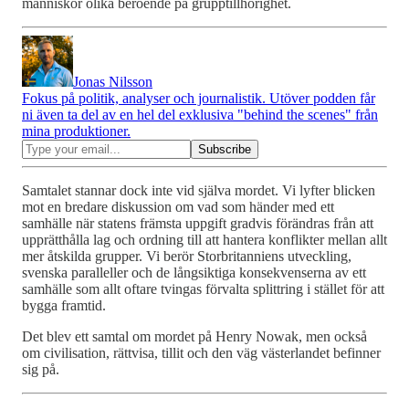
människor olika beroende på grupptillhörighet.
Jonas Nilsson
Fokus på politik, analyser och journalistik. Utöver podden får
ni även ta del av en hel del exklusiva "behind the scenes" från
mina produktioner.
Samtalet stannar dock inte vid själva mordet. Vi lyfter blicken
mot en bredare diskussion om vad som händer med ett
samhälle när statens främsta uppgift gradvis förändras från att
upprätthålla lag och ordning till att hantera konflikter mellan allt
mer åtskilda grupper. Vi berör Storbritanniens utveckling,
svenska paralleller och de långsiktiga konsekvenserna av ett
samhälle som allt oftare tvingas förvalta splittring i stället för att
bygga framtid.
Det blev ett samtal om mordet på Henry Nowak, men också
om civilisation, rättvisa, tillit och den väg västerlandet befinner
sig på.