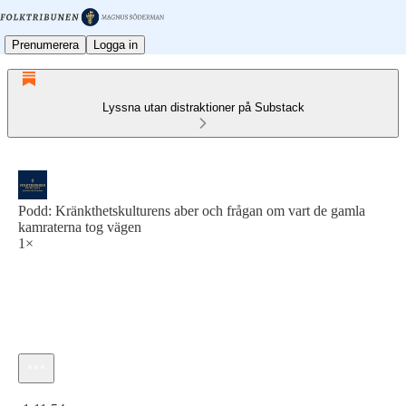
Prenumerera
Logga in
Lyssna utan distraktioner på Substack
Podd: Kränkthetskulturens aber och frågan om vart de gamla
kamraterna tog vägen
1×
Aktuell tid: 0:00 / Total tid: -1:11:54