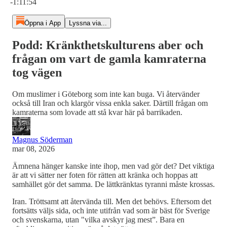
-1:11:54
Öppna i App
Lyssna via...
Podd: Kränkthetskulturens aber och
frågan om vart de gamla kamraterna
tog vägen
Om muslimer i Göteborg som inte kan buga. Vi återvänder
också till Iran och klargör vissa enkla saker. Därtill frågan om
kamraterna som lovade att stå kvar här på barrikaden.
Magnus Söderman
mar 08, 2026
Ämnena hänger kanske inte ihop, men vad gör det? Det viktiga
är att vi sätter ner foten för rätten att kränka och hoppas att
samhället gör det samma. De lättkränktas tyranni måste krossas.
Iran. Tröttsamt att återvända till. Men det behövs. Eftersom det
fortsätts väljs sida, och inte utifrån vad som är bäst för Sverige
och svenskarna, utan "vilka avskyr jag mest”. Bara en