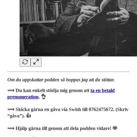
Om du uppskattar podden så hoppas jag att du stöttar.
⟹ Du kan enkelt stödja mig genom att
ta en betald
prenumeration
. 👌
⟹ Skicka gärna en gåva via Swish till 0762475672. (Skriv
“gåva”). 👍
⟹ Hjälp gärna till genom att dela podden vidare! 🫶