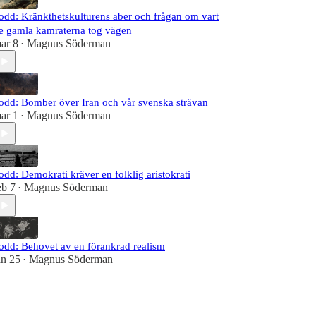
odd: Kränkthetskulturens aber och frågan om vart
e gamla kamraterna tog vägen
ar 8
Magnus Söderman
•
odd: Bomber över Iran och vår svenska strävan
ar 1
Magnus Söderman
•
odd: Demokrati kräver en folklig aristokrati
eb 7
Magnus Söderman
•
odd: Behovet av en förankrad realism
an 25
Magnus Söderman
•