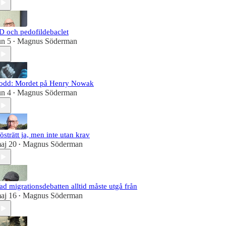
D och pedofildebaclet
un 5
Magnus Söderman
•
odd: Mordet på Henry Nowak
un 4
Magnus Söderman
•
östrätt ja, men inte utan krav
aj 20
Magnus Söderman
•
ad migrationsdebatten alltid måste utgå från
aj 16
Magnus Söderman
•