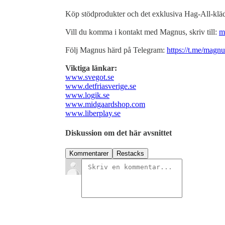
Köp stödprodukter och det exklusiva Hag-All-klä
Vill du komma i kontakt med Magnus, skriv till:
m
Följ Magnus härd på Telegram:
https://t.me/magn
Viktiga länkar:
www.svegot.se
www.detfriasverige.se
www.logik.se
www.midgaardshop.com
www.liberplay.se
Diskussion om det här avsnittet
Kommentarer
Restacks