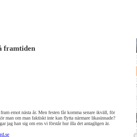
å framtiden
n fram emot nästa år. Men festen får komma senare ikväll, för
 gör man om man faktiskt inte kan flytta närmare likasinnade?
ar jag han sig om ens vi förstår hur illa det antagligen är.
d.se