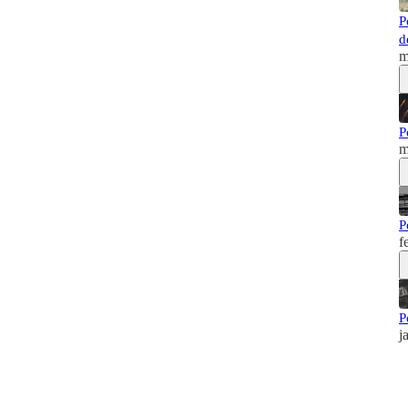
P
d
m
P
m
P
f
P
j