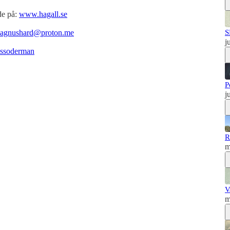
de på:
www.hagall.se
agnushard@proton.me
S
j
ussoderman
P
j
R
m
V
m