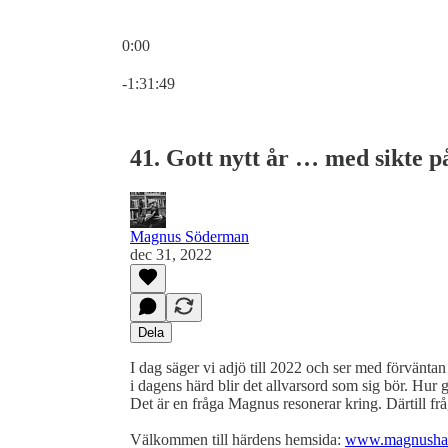
0:00
Aktuell tid: 0:00 / Total tid: -1:31:49
-1:31:49
41. Gott nytt år … med sikte p
Magnus Söderman
dec 31, 2022
Dela
I dag säger vi adjö till 2022 och ser med förvänta
i dagens härd blir det allvarsord som sig bör. Hur
Det är en fråga Magnus resonerar kring. Därtill fråg
Välkommen till härdens hemsida:
www.magnushar