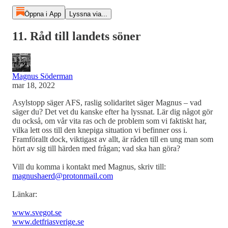
Öppna i App
Lyssna via...
11. Råd till landets söner
Magnus Söderman
mar 18, 2022
Asylstopp säger AFS, raslig solidaritet säger Magnus – vad
säger du? Det vet du kanske efter ha lyssnat. Lär dig något gör
du också, om vår vita ras och de problem som vi faktiskt har,
vilka lett oss till den knepiga situation vi befinner oss i.
Framförallt dock, viktigast av allt, är råden till en ung man som
hört av sig till härden med frågan; vad ska han göra?
Vill du komma i kontakt med Magnus, skriv till:
magnushaerd@protonmail.com
Länkar:
www.svegot.se
www.detfriasverige.se