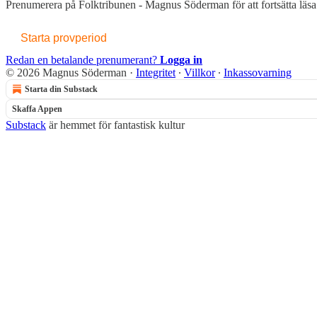
Prenumerera på
Folktribunen - Magnus Söderman
för att fortsätta läs
Starta provperiod
Redan en betalande prenumerant?
Logga in
© 2026 Magnus Söderman
·
Integritet
∙
Villkor
∙
Inkassovarning
Starta din Substack
Skaffa Appen
Substack
är hemmet för fantastisk kultur