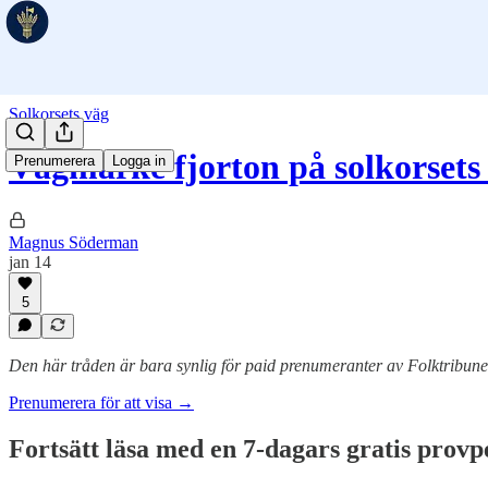
Solkorsets väg
Vägmärke fjorton på solkorsets
Prenumerera
Logga in
Magnus Söderman
jan 14
5
Den här tråden är bara synlig för paid prenumeranter av Folktribu
Prenumerera för att visa →
Fortsätt läsa med en 7-dagars gratis provp