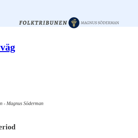
 väg
nen - Magnus Söderman
eriod