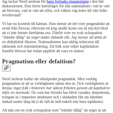
Jag tackar NeoCarolean för
hans fortsatta engagemang
i den här
diskussionen. Den berör kärnfrågor för alla nationalister: vad är värt
att försvara, vad är värt att offra, och vilken väg leder till vårt folks
överlevnad?
Vi har nu kommit till kärnan. Han menar att det vore pragmatiskt att
avstå från försvar, eftersom ett krig skulle kosta oss så mycket blod
att vi inte hinner återhämta oss. Därför vore en rysk ockupation
”mindre dålig” än seger under rådande elit.
Jag menar att detta är
en defaitistisk illusion
. Nationalismen kan aldrig reduceras till
räkneark och riskminimering. Ett folk som väljer kapitulation
framför försvar har redan upphört att vara en nation.
Pragmatism eller defaitism?
NeoCarolean kallar sin ståndpunkt pragmatisk. Men verklig
pragmatism är att se verkligheten sådan den är. Och verkligheten är
denna:
inget folk i historien har säkrat friheten genom att kapitulera
inför en stormakt
. De som har försökt har blivit vasaller, deporterats,
tvingats in i imperiers strukturer och i slutänden fått sin identitet
stukad under lång tid (i de fall de helt enkelt inte bara utplånats).
Att tala om en rysk ockupation som ”mindre dålig” än seger är att