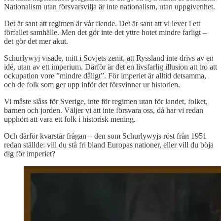
Nationalism utan försvarsvilja är inte nationalism, utan uppgivenhet.
Det är sant att regimen är vår fiende. Det är sant att vi lever i ett
förfallet samhälle. Men det gör inte det yttre hotet mindre farligt –
det gör det mer akut.
Schurlywyj visade, mitt i Sovjets zenit, att Ryssland inte drivs av en
idé, utan av ett imperium. Därför är det en livsfarlig illusion att tro att
ockupation vore ”mindre dåligt”. För imperiet är alltid detsamma,
och de folk som ger upp inför det försvinner ur historien.
Vi måste slåss för Sverige, inte för regimen utan för landet, folket,
barnen och jorden. Väljer vi att inte försvara oss, då har vi redan
upphört att vara ett folk i historisk mening.
Och därför kvarstår frågan – den som Schurlywyjs röst från 1951
redan ställde: vill du stå fri bland Europas nationer, eller vill du böja
dig för imperiet?