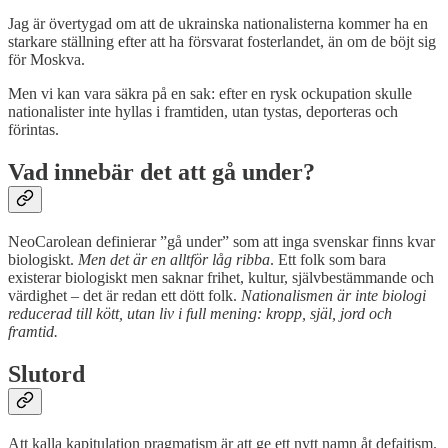
Jag är övertygad om att de ukrainska nationalisterna kommer ha en
starkare ställning efter att ha försvarat fosterlandet, än om de böjt sig
för Moskva.
Men vi kan vara säkra på en sak: efter en rysk ockupation skulle
nationalister inte hyllas i framtiden, utan tystas, deporteras och
förintas.
Vad innebär det att gå under?
NeoCarolean definierar ”gå under” som att inga svenskar finns kvar
biologiskt.
Men det är en alltför låg ribba
. Ett folk som bara
existerar biologiskt men saknar frihet, kultur, självbestämmande och
värdighet – det är redan ett dött folk.
Nationalismen är inte biologi
reducerad till kött, utan liv i full mening: kropp, själ, jord och
framtid.
Slutord
Att kalla kapitulation pragmatism är att ge ett nytt namn åt defaitism.