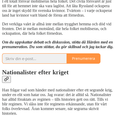
I ett totalt försvar mobiliseras hela folket. Det civila försvaret är just
till för att hemmet inte ska vara laglöst. Att låta Ryssland ockupera
oss är inget skydd för svenska kvinnor. Tvärtom – i varje ockuperat
land har kvinnor varit bland de första att förnedras.
Det verkliga valet är alltså inte mellan trygghet hemma och död vid
fronten. Det är mellan motstånd, där hela folket mobiliseras, och
ockupation, där hela folket förnedras.
Om du uppskattar debatt och diskussion, stötta då Härden med en
prenumeration. Du som stöttar, du gör skillnad och jag tackar dig.
Prenumerera
Nationalister efter kriget
Han frågar vad som händer med nationalister efter ett segrande krig,
under en elit som hatar oss. Jag svarar: det är alltid så. Nationalister
har alltid föraktats av regimen – tills historien gett oss rätt. Tills vi
blir regimen. Vi slåss inte för regimens erkännande, utan för vårt
folks överlevnad. Äran kommer senare, när segrarna skrivit
historien.