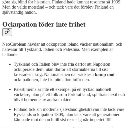
göra sig blind för historien. Finland hade kunnat resonera så 1939.
Men de valde motstånd – och tack vare det förblev Finland en
självständig nation.
Ockupation föder inte frihet
NeoCarolean hävdar att ockupation ibland väcker nationalism, och
hänvisar till Tyskland, Italien och Palestina. Men exemplen är
haltande.
Tyskland och Italien blev inte fria därför att Napoleon
ockuperade dem, utan därför att stormakterna till sist
krossades i krig. Nationalismen där väcktes i
kamp mot
ockupationen, inte i kapitulation inför den.
Palestinierna är inte ett exempel på en lyckad nationell
väckelse, utan på ett folk som förlorat land, splittrats i exil och
blivit beroende av andra makter.
Finland fick sin moderna självständighetsträvan inte tack vare
Rysslands ockupation 1809, utan tack vare att generationer
kämpade mot den och till sist reste sig när imperiet föll.