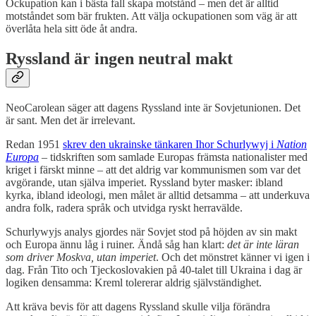
Ockupation kan i bästa fall skapa motstånd – men det är alltid
motståndet som bär frukten. Att välja ockupationen som väg är att
överlåta hela sitt öde åt andra.
Ryssland är ingen neutral makt
NeoCarolean säger att dagens Ryssland inte är Sovjetunionen. Det
är sant. Men det är irrelevant.
Redan 1951
skrev den ukrainske tänkaren Ihor Schurlywyj i
Nation
Europa
– tidskriften som samlade Europas främsta nationalister med
kriget i färskt minne – att det aldrig var kommunismen som var det
avgörande, utan själva imperiet. Ryssland byter masker: ibland
kyrka, ibland ideologi, men målet är alltid detsamma – att underkuva
andra folk, radera språk och utvidga ryskt herravälde.
Schurlywyjs analys gjordes när Sovjet stod på höjden av sin makt
och Europa ännu låg i ruiner. Ändå såg han klart:
det är inte läran
som driver Moskva, utan imperiet
. Och det mönstret känner vi igen i
dag. Från Tito och Tjeckoslovakien på 40-talet till Ukraina i dag är
logiken densamma: Kreml tolererar aldrig självständighet.
Att kräva bevis för att dagens Ryssland skulle vilja förändra