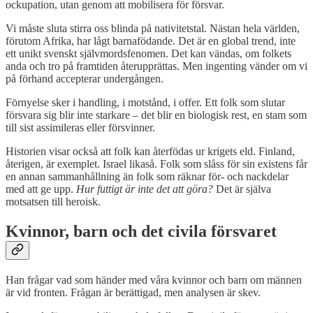
ockupation, utan genom att mobilisera för försvar.
Vi måste sluta stirra oss blinda på nativitetstal. Nästan hela världen,
förutom Afrika, har lågt barnafödande. Det är en global trend, inte
ett unikt svenskt självmordsfenomen. Det kan vändas, om folkets
anda och tro på framtiden återupprättas. Men ingenting vänder om vi
på förhand accepterar undergången.
Förnyelse sker i handling, i motstånd, i offer. Ett folk som slutar
försvara sig blir inte starkare – det blir en biologisk rest, en stam som
till sist assimileras eller försvinner.
Historien visar också att folk kan återfödas ur krigets eld. Finland,
återigen, är exemplet. Israel likaså. Folk som slåss för sin existens får
en annan sammanhållning än folk som räknar för- och nackdelar
med att ge upp.
Hur futtigt är inte det att göra?
Det är själva
motsatsen till heroisk.
Kvinnor, barn och det civila försvaret
Han frågar vad som händer med våra kvinnor och barn om männen
är vid fronten. Frågan är berättigad, men analysen är skev.