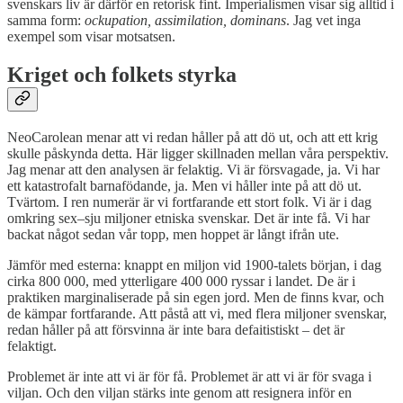
svenskars liv är därför en retorisk fint. Imperialismen visar sig alltid i
samma form:
ockupation, assimilation, dominans
. Jag vet inga
exempel som visar motsatsen.
Kriget och folkets styrka
NeoCarolean menar att vi redan håller på att dö ut, och att ett krig
skulle påskynda detta. Här ligger skillnaden mellan våra perspektiv.
Jag menar att den analysen är felaktig. Vi är försvagade, ja. Vi har
ett katastrofalt barnafödande, ja. Men vi håller inte på att dö ut.
Tvärtom. I ren numerär är vi fortfarande ett stort folk. Vi är i dag
omkring sex–sju miljoner etniska svenskar. Det är inte få. Vi har
backat något sedan vår topp, men hoppet är långt ifrån ute.
Jämför med esterna: knappt en miljon vid 1900-talets början, i dag
cirka 800 000, med ytterligare 400 000 ryssar i landet. De är i
praktiken marginaliserade på sin egen jord. Men de finns kvar, och
de kämpar fortfarande. Att påstå att vi, med flera miljoner svenskar,
redan håller på att försvinna är inte bara defaitistiskt – det är
felaktigt.
Problemet är inte att vi är för få. Problemet är att vi är för svaga i
viljan. Och den viljan stärks inte genom att resignera inför en