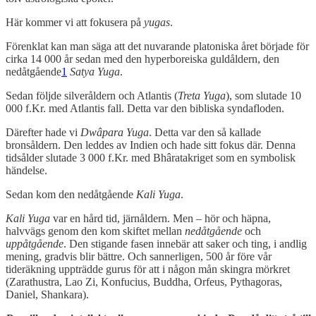
Här kommer vi att fokusera på
yugas
.
Förenklat kan man säga att det nuvarande platoniska året började för
cirka 14 000 år sedan med den hyperboreiska guldåldern, den
nedåtgående
1
Satya Yuga
.
Sedan följde silveråldern och Atlantis (
Treta Yuga
), som slutade 10
000 f.Kr. med Atlantis fall. Detta var den bibliska syndafloden.
Därefter hade vi
Dwâpara Yuga
. Detta var den så kallade
bronsåldern. Den leddes av Indien och hade sitt fokus där. Denna
tidsålder slutade 3 000 f.Kr. med Bhâratakriget som en symbolisk
händelse.
Sedan kom den nedåtgående
Kali Yuga
.
Kali Yuga
var en hård tid, järnåldern. Men – hör och häpna,
halvvägs genom den kom skiftet mellan
nedåtgående
och
uppåtgående
. Den stigande fasen innebär att saker och ting, i andlig
mening, gradvis blir bättre. Och sannerligen, 500 år före vår
tideräkning uppträdde gurus för att i någon mån skingra mörkret
(Zarathustra, Lao Zi, Konfucius, Buddha, Orfeus, Pythagoras,
Daniel, Shankara).