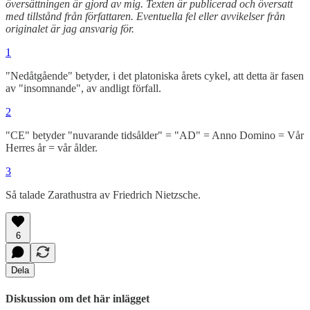
översättningen är gjord av mig. Texten är publicerad och översatt
med tillstånd från författaren. Eventuella fel eller avvikelser från
originalet är jag ansvarig för.
1
"Nedåtgående" betyder, i det platoniska årets cykel, att detta är fasen
av "insomnande", av andligt förfall.
2
"CE" betyder "nuvarande tidsålder" = "AD" = Anno Domino = Vår
Herres år = vår ålder.
3
Så talade Zarathustra av Friedrich Nietzsche.
6
Dela
Diskussion om det här inlägget