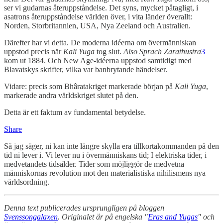
ser vi gudarnas återuppståndelse. Det syns, mycket påtagligt, i
asatrons återuppståndelse världen över, i vita länder överallt:
Norden, Storbritannien, USA, Nya Zeeland och Australien.
Därefter har vi detta. De moderna idéerna om övermänniskan
uppstod precis när
Kali Yuga
tog slut.
Also Sprach Zarathustra
3
kom ut 1884. Och New Age-idéerna uppstod samtidigt med
Blavatskys skrifter, vilka var banbrytande händelser.
Vidare: precis som Bhâratakriget markerade början på
Kali Yuga
,
markerade andra världskriget slutet på den.
Detta är ett faktum av fundamental betydelse.
Share
Så jag säger, ni kan inte längre skylla era tillkortakommanden på den
tid ni lever i. Vi lever nu i övermänniskans tid; I elektriska tider, i
medvetandets tidsålder. Tider som möjliggör de medvetna
människornas revolution mot den materialistiska nihilismens nya
världsordning.
Denna text publicerades ursprungligen på bloggen
Svenssongalaxen
. Originalet är på engelska "
Eras and Yugas
" och