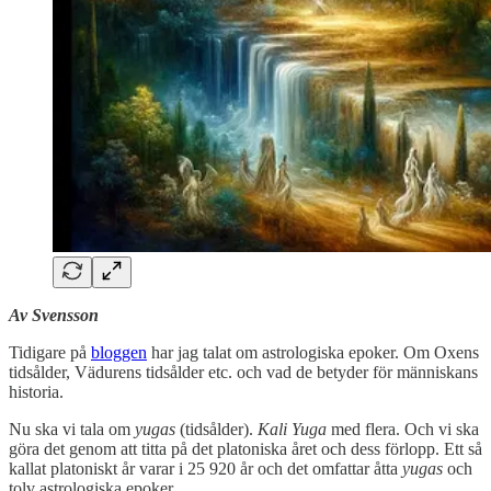
Av Svensson
Tidigare på
bloggen
har jag talat om astrologiska epoker. Om Oxens
tidsålder, Vädurens tidsålder etc. och vad de betyder för människans
historia.
Nu ska vi tala om
yugas
(tidsålder).
Kali Yuga
med flera. Och vi ska
göra det genom att titta på det platoniska året och dess förlopp. Ett så
kallat platoniskt år varar i 25 920 år och det omfattar åtta
yugas
och
tolv astrologiska epoker.