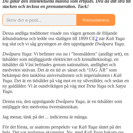
Du gillar den intellektuella manna som erbjuds. Dra då ditt strå till
stacken och teckna en prenumeration. Tack!
Prenumerera
Dessa andliga traditioner visade oss vägen genom de följande
århundradena och ledde oss slutligen till 1899 CE
2
när
Kali Yuga
tog slut och vi såg gryningen av den uppstigande
Dwâpara Yuga
.
Dwâpara Yuga
: Vi befinner oss nu i "bronsåldern" (andligt sett), en
tidsålder som möjliggjorde elektricitet och kristallteknologi, en
tidsålder då Väst befriades genom nationalism, andlighet och
medveten strävan. Det är en tid av särart och “JAG ÄR” som
bekämpar den tanklösa universalismen och imperialismen i
Kali
Yuga
. Det är en tidsålder på väg mot en ny silverålder, och sedan en
ny guldålder. Vi är oundvikligen på väg mot
Treta Yuga
och
Satya
Yuga
.
Denna era, den uppstigande
Dwâpara Yuga
, är en tidsålder som
möjliggör den medvetna övermänniskan.
Jag menar, tänk på det ... indicierna är många.
För det första, ur asatrons perspektiv var
Kali Yuga
slutet på det
hela. Det var gudarnas skymning. Nu, med
Kali Yuga
bakom oss,