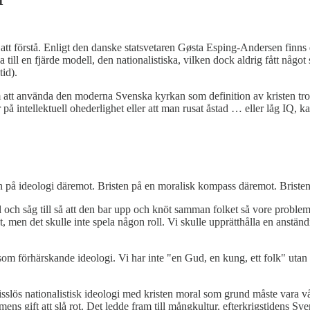
tigt att förstå. Enligt den danske statsvetaren Gøsta Esping-Andersen finn
 till en fjärde modell, den nationalistiska, vilken dock aldrig fått någo
tid).
som att använda den moderna Svenska kyrkan som definition av kristen tr
å intellektuell ohederlighet eller att man rusat åstad … eller låg IQ, kan
ten på ideologi däremot. Bristen på en moralisk kompass däremot. Brist
h såg till så att den bar upp och knöt samman folket så vore probleme
nt, men det skulle inte spela någon roll. Vi skulle upprätthålla en anstän
idé som förhärskande ideologi. Vi har inte "en Gud, en kung, ett folk" ut
lös nationalistisk ideologi med kristen moral som grund måste vara vå
ismens gift att slå rot. Det ledde fram till mångkultur, efterkrigstidens