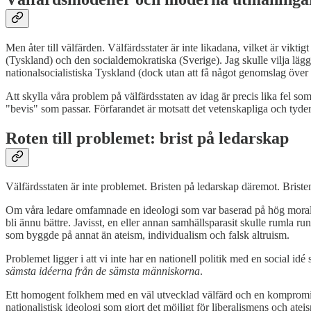
Men åter till välfärden. Välfärdsstater är inte likadana, vilket är vik
(Tyskland) och den socialdemokratiska (Sverige). Jag skulle vilja lägga
nationalsocialistiska Tyskland (dock utan att få något genomslag över 
Att skylla våra problem på välfärdsstaten av idag är precis lika fel 
"bevis" som passar. Förfarandet är motsatt det vetenskapliga och tyder p
Roten till problemet: brist på ledarskap
Välfärdsstaten är inte problemet. Bristen på ledarskap däremot. Bris
Om våra ledare omfamnade en ideologi som var baserad på hög moral oc
bli ännu bättre. Javisst, en eller annan samhällsparasit skulle rumla ru
som byggde på annat än ateism, individualism och falsk altruism.
Problemet ligger i att vi inte har en nationell politik med en social 
sämsta idéerna från de sämsta människorna
.
Ett homogent folkhem med en väl utvecklad välfärd och en kompromiss
nationalistisk ideologi som gjort det möjligt för liberalismens och ate