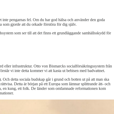
är det inte pengarnas fel. Om du har god hälsa och använder den goda
sa som gjorde att du orkade förstöra för dig själv.
dssystem som ser till att det finns ett grundläggande samhällsskydd för
ård eller infrastruktur. Otto von Bismarcks socialförsäkringssystem från
står vi inte detta kommer vi att kasta ut bebisen med badvattnet.
 Och detta sociala budskap går i grund och botten ut på att man ska
ättvisa. Detta är början på ett Europa som lämnar splittrande ätt- och
rka, en kung, ett folk. De länder som omfamnade reformationen kom
nationer.