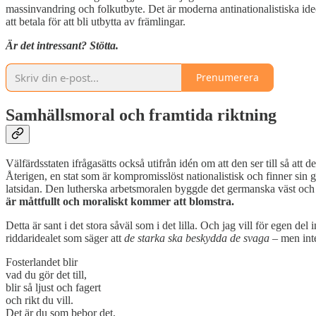
massinvandring och folkutbyte. Det är moderna antinationalistiska ide
att betala för att bli utbytta av främlingar.
Är det intressant? Stötta.
Prenumerera
Samhällsmoral och framtida riktning
Välfärdsstaten ifrågasätts också utifrån idén om att den ser till så att
Återigen, en stat som är kompromisslöst nationalistisk och finner sin
latsidan. Den lutherska arbetsmoralen byggde det germanska väst oc
är måttfullt och moraliskt kommer att blomstra.
Detta är sant i det stora såväl som i det lilla. Och jag vill för egen del
riddaridealet som säger att
de starka ska beskydda de svaga
– men inte
Fosterlandet blir
vad du gör det till,
blir så ljust och fagert
och rikt du vill.
Det är du som bebor det,