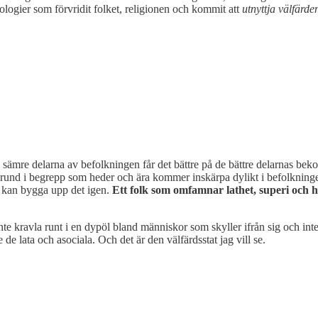
ologier som förvridit folket, religionen och kommit att
utnyttja välfärde
 de sämre delarna av befolkningen får det bättre på de bättre delarnas be
 grund i begrepp som heder och ära kommer inskärpa dylikt i befolkningen
h kan bygga upp det igen.
Ett folk som omfamnar lathet, superi och 
 inte kravla runt i en dypöl bland människor som skyller ifrån sig och inte
 de lata och asociala. Och det är den välfärdsstat jag vill se.