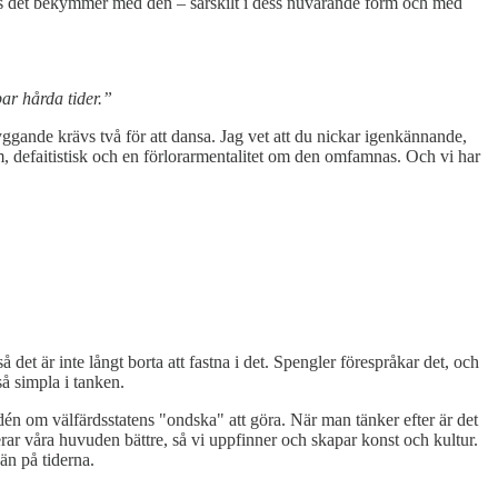
finns det bekymmer med den – särskilt i dess nuvarande form och med
ar hårda tider.”
gande krävs två för att dansa. Jag vet att du nickar igenkännande,
m, defaitistisk och en förlorarmentalitet om den omfamnas. Och vi har
det är inte långt borta att fastna i det. Spengler förespråkar det, och
så simpla i tanken.
én om välfärdsstatens "ondska" att göra. När man tänker efter är det
erar våra huvuden bättre, så vi uppfinner och skapar konst och kultur.
än på tiderna.