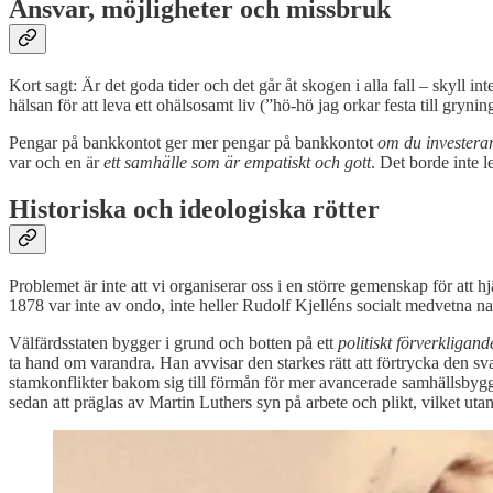
Ansvar, möjligheter och missbruk
Kort sagt: Är det goda tider och det går åt skogen i alla fall – skyll i
hälsan för att leva ett ohälsosamt liv (”hö-hö jag orkar festa till grynin
Pengar på bankkontot ger mer pengar på bankkontot
om du investera
var och en är
ett samhälle som är empatiskt och gott
. Det borde inte l
Historiska och ideologiska rötter
Problemet är inte att vi organiserar oss i en större gemenskap för att 
1878 var inte av ondo, inte heller Rudolf Kjelléns socialt medvetna 
Välfärdsstaten bygger i grund och botten på ett
politiskt förverkligan
ta hand om varandra. Han avvisar den starkes rätt att förtrycka den sv
stamkonflikter bakom sig till förmån för mer avancerade samhällsbygg
sedan att präglas av Martin Luthers syn på arbete och plikt, vilket uta