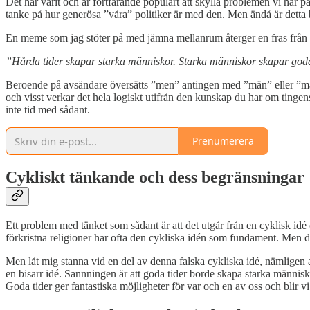
Det har varit och är fortfarande populärt att skylla problemen vi har 
tanke på hur generösa ”våra” politiker är med den. Men ändå är detta 
En meme som jag stöter på med jämna mellanrum återger en fras frå
”Hårda tider skapar starka människor. Starka människor skapar goda
Beroende på avsändare översätts ”men” antingen med ”män” eller ”männ
och visst verkar det hela logiskt utifrån den kunskap du har om tinge
inte tid med sådant.
Prenumerera
Cykliskt tänkande och dess begränsningar
Ett problem med tänket som sådant är att det utgår från en cyklisk idé 
förkristna religioner har ofta den cykliska idén som fundament. Men det 
Men låt mig stanna vid en del av denna falska cykliska idé, nämligen 
en bisarr idé. Sannningen är att goda tider borde skapa starka människo
Goda tider ger fantastiska möjligheter för var och en av oss och blir v