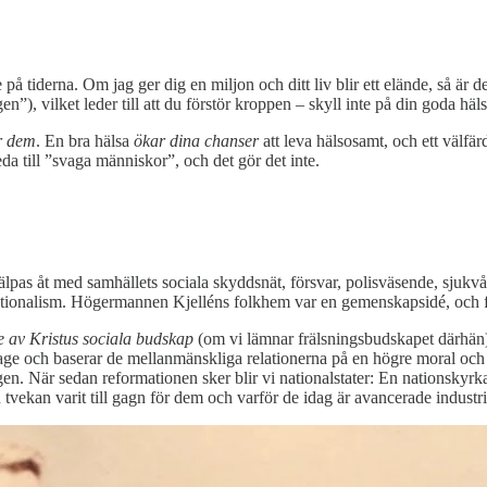
nte på tiderna. Om jag ger dig en miljon och ditt liv blir ett elände, så 
gen”), vilket leder till att du förstör kroppen – skyll inte på din goda häl
r dem
. En bra hälsa
ökar dina chanser
att leva hälsosamt, och ett välfär
eda till ”svaga människor”, och det gör det inte.
hjälpas åt med samhällets sociala skyddsnät, försvar, polisväsende, sjukv
nationalism. Högermannen Kjelléns folkhem var en gemenskapsidé, och för
de av Kristus sociala budskap
(om vi lämnar frälsningsbudskapet därhän).
age och baserar de mellanmänskliga relationerna på en högre moral och r
en. När sedan reformationen sker blir vi nationalstater: En nationsky
n tvekan varit till gagn för dem och varför de idag är avancerade industri