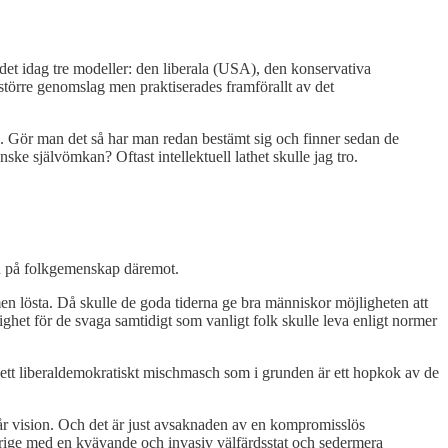
s det idag tre modeller: den liberala (USA), den konservativa
t större genomslag men praktiserades framförallt av det
o. Gör man det så har man redan bestämt sig och finner sedan de
ske självömkan? Oftast intellektuell lathet skulle jag tro.
en på folkgemenskap däremot.
n lösta. Då skulle de goda tiderna ge bra människor möjligheten att
dighet för de svaga samtidigt som vanligt folk skulle leva enligt normer
an ett liberaldemokratiskt mischmasch som i grunden är ett hopkok av de
r vision. Och det är just avsaknaden av en kompromisslös
 Sverige med en kvävande och invasiv välfärdsstat och sedermera