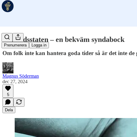
Välfärdsstaten – en bekväm syndabock
Prenumerera
Logga in
Om folk inte kan hantera goda tider så är det inte de 
Magnus Söderman
dec 27, 2024
5
Dela