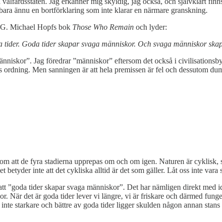
på välfärdsstaten. Jag erkänner mig skyldig, jag också, och självklart 
bara ännu en bortförklaring som inte klarar en närmare granskning.
n G. Michael Hopfs bok
Those Who Remain
och lyder:
 tider. Goda tider skapar svaga människor. Och svaga människor skap
iskor”. Jag föredrar ”människor” eftersom det också i civilisationsbyg
ns ordning. Men sanningen är att hela premissen är fel och dessutom du
om att de fyra stadierna upprepas om och om igen. Naturen är cyklisk, så 
betyder inte att det cykliska alltid är det som gäller. Låt oss inte vara 
att ”goda tider skapar svaga människor”. Det har nämligen direkt med id
r. När det är goda tider lever vi längre, vi är friskare och därmed fung
i inte starkare och bättre av goda tider ligger skulden någon annan stans 