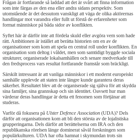
Frågan är fortfarande så laddad att det är svårt att finna information
som inte färgas av den ena eller andra sidans perspektiv. Som
utomstående är det dessutom vanskligt att väga de olika aktörernas
handlingar mot varandra eller fullt ut förstå de erfarenheter som
format människor på båda sidor av konflikten.
Syftet här är därför inte att fördela skuld eller avgöra vem som hade
rätt. Ambitionen är istället att berätta historien om en av de
organisationer som kom att spela en central roll under konflikten. En
organisation som deltog i våldet, men som samtidigt byggde sociala
strukturer, organiserade lokalsamhällen och senare medverkade till
den fredsprocess vars resultat fortfarande framstår som bräckligt.
Särskilt intressant är att vanliga människor i ett modernt europeiskt
samhälle upplevde att staten inte längre kunde garantera deras
säkerhet. Resultatet blev att de organiserade sig själva för att skydda
sina familjer, sina grannskap och sin identitet. Oavsett hur man
värderar deras handlingar är detta ett fenomen som förtjänar att
studeras.
Varför då fokusera på
Ulster Defence Association
(UDA)? Dels
därför att organisationen kom att bli den största av de lojalistiska
grupperingarna. Dels därför att berättelserna om IRA och den
republikanska rörelsen länge dominerat såväl forskningen som
populärkulturen. UDA har ofta hamnat i skymundan trots sin