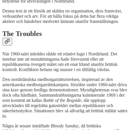
betydelse för utvecklingen i Nordirland.
Denna text är ett försök att skildra en organisation, dess framväxt,
verksamhet och arv. För att hålla fokus på detta har flera viktiga
aktörer och händelser medvetet lämnats utanför framställningen.
The Troubles
När 1960-talet inleddes rådde ett relativt lugn i Nordirland. Det
innebar inte att motsättningarna hade försvunnit eller att
republikanerna övergett målet om ett enat Irland utanför brittisk
kontroll. Konflikten befann sig snarare i en tillfällig vilofas.
Den nordirländska medborgarrättsrörelsen, inspirerad av den
amerikanska medborgarrättskampen, försökte under 1960-talet driva
sina krav genom fredliga demonstrationer. Myndigheternas svar blev
dock ofta hårdhänt. Sammandrabbningarna kulminerade 1969 i det
som kommit att kallas
Battle of the Bogside
, där upplopp
utvecklades till regelrätta gatustrider mellan republikaner och
säkerhetsstyrkor. Situationen blev så allvarlig att brittisk militär sattes
in.
Några år senare inträffade
Bloody Sunday
, då brittiska