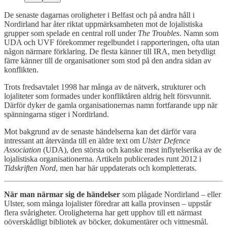
De senaste dagarnas oroligheter i Belfast och på andra håll i
Nordirland har åter riktat uppmärksamheten mot de lojalistiska
grupper som spelade en central roll under
The Troubles
. Namn som
UDA och UVF förekommer regelbundet i rapporteringen, ofta utan
någon närmare förklaring. De flesta känner till IRA, men betydligt
färre känner till de organisationer som stod på den andra sidan av
konflikten.
Trots fredsavtalet 1998 har många av de nätverk, strukturer och
lojaliteter som formades under konfliktåren aldrig helt försvunnit.
Därför dyker de gamla organisationernas namn fortfarande upp när
spänningarna stiger i Nordirland.
Mot bakgrund av de senaste händelserna kan det därför vara
intressant att återvända till en äldre text om
Ulster Defence
Association
(UDA), den största och kanske mest inflytelserika av de
lojalistiska organisationerna. Artikeln publicerades runt 2012 i
Tidskriften Nord
, men har här uppdaterats och kompletterats.
När man närmar sig de händelser
som plågade Nordirland – eller
Ulster, som många lojalister föredrar att kalla provinsen – uppstår
flera svårigheter. Oroligheterna har gett upphov till ett närmast
oöverskådligt bibliotek av böcker, dokumentärer och vittnesmål.