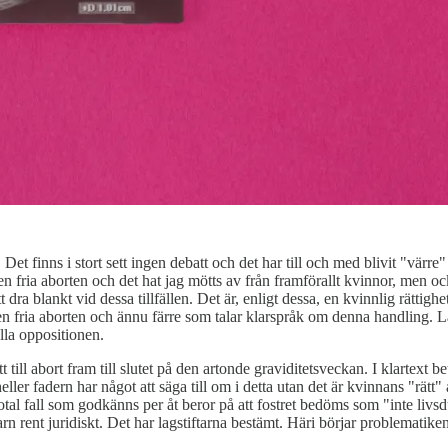
. Det finns i stort sett ingen debatt och det har till och med blivit "värr
den fria aborten och det hat jag mötts av från framförallt kvinnor, men 
t dra blankt vid dessa tillfällen. Det är, enligt dessa, en kvinnlig rättigh
 den fria aborten och ännu färre som talar klarspråk om denna handling. L
lla oppositionen.
t till abort fram till slutet på den artonde graviditetsveckan. I klartext 
heller fadern har något att säga till om i detta utan det är kvinnans "rätt
tiotal fall som godkänns per åt beror på att fostret bedöms som "inte livs
rn rent juridiskt. Det har lagstiftarna bestämt. Häri börjar problematiken