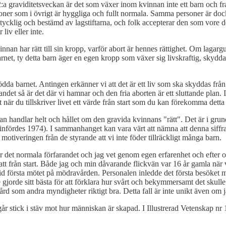
:a graviditetsveckan är det som växer inom kvinnan inte ett barn och fram
ersoner som i övrigt är hyggliga och fullt normala. Samma personer är do
odtycklig och bestämd av lagstiftarna, och folk accepterar den som vor
liv eller inte.
nan har rätt till sin kropp, varför abort är hennes rättighet. Om lagargum
rnet, ty detta barn äger en egen kropp som växer sig livskraftig, skyddad
födda barnet. Antingen erkänner vi att det är ett liv som ska skyddas från d
andet så är det där vi hamnar och den fria aborten är ett sluttande plan.
när du tillskriver livet ett värde från start som du kan förekomma detta 
n handlar helt och hållet om den gravida kvinnans "rätt". Det är i grunden 
 infördes 1974). I sammanhanget kan vara värt att nämna att denna siffra
tiveringen från de styrande att vi inte föder tillräckligt många barn.
är det normala förfarandet och jag vet genom egen erfarenhet och efter 
tsatt från start. Både jag och min dåvarande flickvän var 16 år gamla när 
te vid första mötet på mödravården. Personalen inledde det första besöket 
orde sitt bästa för att förklara hur svårt och bekymmersamt det skulle b
d som andra myndigheter riktigt bra. Detta fall är inte unikt även om ja
tta går stick i stäv mot hur människan är skapad. I Illustrerad Vetenskap 