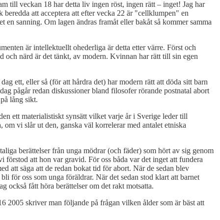
 till veckan 18 har detta liv ingen röst, ingen rätt – inget! Jag har
ck beredda att acceptera att efter vecka 22 är "cellklumpen" en
e det en sanning. Om lagen ändras framåt eller bakåt så kommer samma
enten är intellektuellt ohederliga är detta etter värre. Först och
 och närd är det tänkt, av modern. Kvinnan har rätt till sin egen
ag ett, eller så (för att hårdra det) har modern rätt att döda sitt barn
 Idag pågår redan diskussioner bland filosofer rörande postnatal abort
på lång sikt.
ett materialistiskt synsätt vilket varje år i Sverige leder till
, om vi slår ut den, ganska väl korrelerar med antalet etniska
otaliga berättelser från unga mödrar (och fäder) som hört av sig genom
vi förstod att hon var gravid. För oss båda var det inget att fundera
med att säga att de redan bokat tid för abort. När de sedan blev
li för oss som unga föräldrar. När det sedan stod klart att barnet
g också fått höra berättelser om det rakt motsatta.
nr 16 2005 skriver man följande på frågan vilken ålder som är bäst att