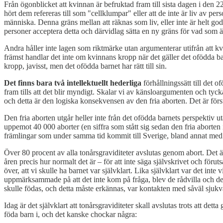
Från ögonblicket att kvinnan är befruktad fram till sista dagen i den 22
hört dem refereras till som "cellklumpar" eller att de inte är liv av p
människa. Denna gräns mellan att räknas som liv, eller inte är helt g
personer acceptera detta och därvidlag sätta en ny gräns för vad som är 
Andra håller inte lagen som riktmärke utan argumenterar utifrån att kvin
främst handlar det inte om kvinnans kropp när det gäller det ofödda ba
kropp, javisst, men det ofödda barnet har rätt till sin.
Det finns bara två intellektuellt hederliga
förhållningssätt till det o
fram tills att det blir myndigt. Skalar vi av känsloargumenten och tyck
och detta är den logiska konsekvensen av den fria aborten. Det är först 
Den fria aborten utgår heller inte från det ofödda barnets perspektiv uta
uppemot 40 000 aborter (en siffra som stått sig sedan den fria aborten
främlingar som under samma tid kommit till Sverige, bland annat med mo
Över 80 procent av alla tonårsgraviditeter avslutas genom abort. Det 
åren precis hur normalt det är – för att inte säga självskrivet och föru
över, att vi skulle ha barnet var självklart. Lika självklart var det in
uppmärksammade på att det inte kom på fråga, blev de rådvilla och de gj
skulle födas, och detta måste erkännas, var kontakten med såväl sjukvår
Idag är det självklart att tonårsgraviditeter skall avslutas trots att de
föda barn i, och det kanske chockar några: