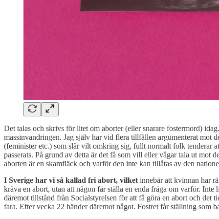
Det talas och skrivs för litet om aborter (eller snarare fostermord) idag
massinvandringen. Jag själv har vid flera tillfällen argumenterat mot 
(feminister etc.) som slår vilt omkring sig, fullt normalt folk tenderar at
passerats. På grund av detta är det få som vill eller vågar tala ut mot
aborten är en skamfläck och varför den inte kan tillåtas av den natione
I Sverige har vi så kallad fri abort, vilket
innebär att kvinnan har rät
kräva en abort, utan att någon får ställa en enda fråga om varför. Inte 
däremot tillstånd från Socialstyrelsen för att få göra en abort och det 
fara. Efter vecka 22 händer däremot något. Fostret får ställning som ba