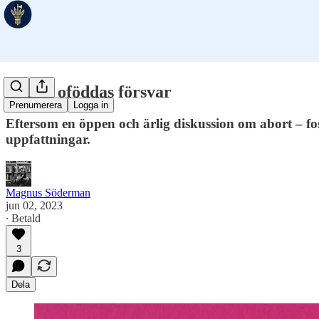
Till de oföddas försvar
Prenumerera
Logga in
Eftersom en öppen och ärlig diskussion om abort – fos
uppfattningar.
Magnus Söderman
jun 02, 2023
∙ Betald
3
Dela