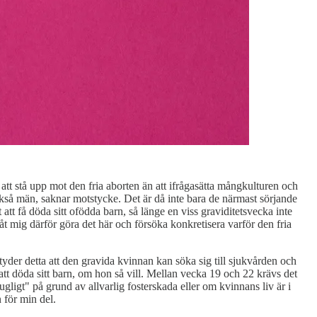
e" att stå upp mot den fria aborten än att ifrågasätta mångkulturen och
också män, saknar motstycke. Det är då inte bara de närmast sörjande
et att få döda sitt ofödda barn, så länge en viss graviditetsvecka inte
åt mig därför göra det här och försöka konkretisera varför den fria
betyder detta att den gravida kvinnan kan söka sig till sjukvården och
" att döda sitt barn, om hon så vill. Mellan vecka 19 och 22 krävs det
dugligt" på grund av allvarlig fosterskada eller om kvinnans liv är i
 för min del.