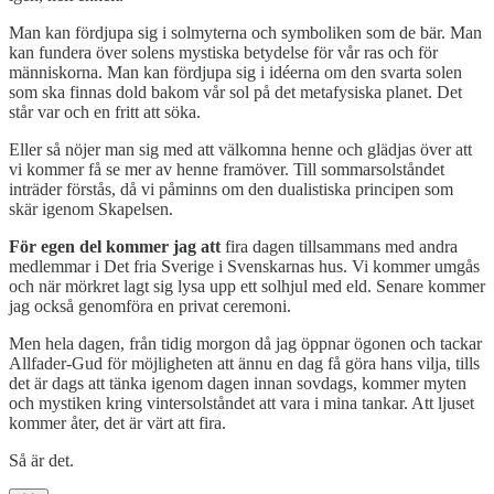
Man kan fördjupa sig i solmyterna och symboliken som de bär. Man
kan fundera över solens mystiska betydelse för vår ras och för
människorna. Man kan fördjupa sig i idéerna om den svarta solen
som ska finnas dold bakom vår sol på det metafysiska planet. Det
står var och en fritt att söka.
Eller så nöjer man sig med att välkomna henne och glädjas över att
vi kommer få se mer av henne framöver. Till sommarsolståndet
inträder förstås, då vi påminns om den dualistiska principen som
skär igenom Skapelsen.
För egen del kommer jag att
fira dagen tillsammans med andra
medlemmar i Det fria Sverige i Svenskarnas hus. Vi kommer umgås
och när mörkret lagt sig lysa upp ett solhjul med eld. Senare kommer
jag också genomföra en privat ceremoni.
Men hela dagen, från tidig morgon då jag öppnar ögonen och tackar
Allfader-Gud för möjligheten att ännu en dag få göra hans vilja, tills
det är dags att tänka igenom dagen innan sovdags, kommer myten
och mystiken kring vintersolståndet att vara i mina tankar. Att ljuset
kommer åter, det är värt att fira.
Så är det.