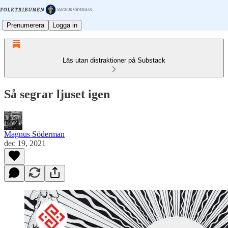
Prenumerera
Logga in
Läs utan distraktioner på Substack
Så segrar ljuset igen
Magnus Söderman
dec 19, 2021