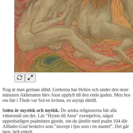
Nog är man german alltid. Grekerna har Helios och under den store
mästaren Akhenaton blev Aton upplyft till den enda guden. Men hos
oss här i Thule var Sol en kvinna, en asynja därtill.
Solen är mystisk och mytisk.
De ariska religionerna bär alla
vittnesmål om det. Läs "Hymn till Aton" exempelvis, något
uppenbarligen psalmisten gjorde, om du jämför med psalm 104 där
Allfader-Gud beskrivs som "insvept i ljus som i en mantel". Det går
igen, helt enkelt.