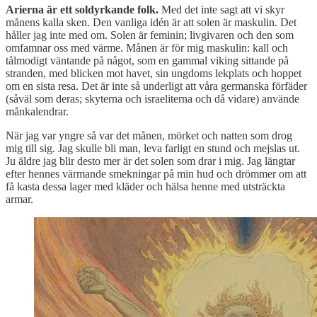
Arierna är ett soldyrkande folk.
Med det inte sagt att vi skyr
månens kalla sken. Den vanliga idén är att solen är maskulin. Det
håller jag inte med om. Solen är feminin; livgivaren och den som
omfamnar oss med värme. Månen är för mig maskulin: kall och
tålmodigt väntande på något, som en gammal viking sittande på
stranden, med blicken mot havet, sin ungdoms lekplats och hoppet
om en sista resa. Det är inte så underligt att våra germanska förfäder
(såväl som deras; skyterna och israeliterna och då vidare) använde
månkalendrar.
När jag var yngre så var det månen, mörket och natten som drog
mig till sig. Jag skulle bli man, leva farligt en stund och mejslas ut.
Ju äldre jag blir desto mer är det solen som drar i mig. Jag längtar
efter hennes värmande smekningar på min hud och drömmer om att
få kasta dessa lager med kläder och hälsa henne med utsträckta
armar.