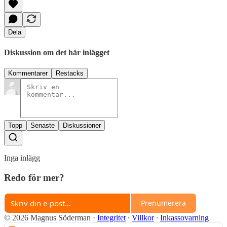
Dela
Diskussion om det här inlägget
Kommentarer
Restacks
Topp
Senaste
Diskussioner
Inga inlägg
Redo för mer?
Prenumerera
© 2026 Magnus Söderman
·
Integritet
∙
Villkor
∙
Inkassovarning