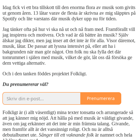
Idag fick vi ett bra tillskott till den enorma flora av musik som givits
ut genom åren. 13 låtar varav de flesta är skrivna av mig släpptes på
Spotify och lite varstans där musik dyker upp nu för tiden.
Jag tänker ofta på hur vi ska nå ut och nå fram med. Framförallt vill
jag inspirera och motivera. Och vad är då bättre än musik? Själv
älskar jag dikter, men jag inser att det inte är för alla. Visor däremot,
musik, låtar. De passar att lyssna intensivt på, eller att ha i
bakgrunden när man gör något. Om folk nu ska fylla det där
tomrummet i själen med musik, vilket de gör, låt oss då försöka ge
dem vettiga alternativ.
Och i den tanken föddes projektet Folkligt.
Du prenumererar väl?
Prenumerera
Folkligt är (i allt väsentligt) mina texter tonsatta och arrangerade så
att jag känner mig nöjd. Att hålla på med musik är väldigt givande,
även om jag erkänner att det inte är min främsta talang. Givande,
men framför allt är det vansinnigt roligt. Och nu är alltså
debutalbumet ute.
Sånger till ett vaknande folk
är namnet och hela