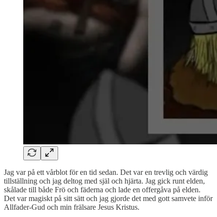
Jag var på ett vårblot för en tid sedan. Det var en trevlig och värdig
tillställning och jag deltog med själ och hjärta. Jag gick runt elden,
skålade till både Frö och fäderna och lade en offergåva på elden.
Det var magiskt på sitt sätt och jag gjorde det med gott samvete inför
Allfader-Gud och min frälsare Jesus Kristus.