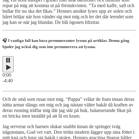
ropar på mig att komma ut på förstukvisten. “Ta med kaffe, saft och
bullar för nu ska det fikas.” Hennes ansikte lyses upp av solen och
håret böljar när hon vänder sig mot mig och ler det där leendet som
jag kan se när jag blundar. De blå ögonen blixtrar.
🎧 I vanliga fall kan bara prenumeranter lyssna på artiklar. Denna gång
bjuder jag också dig som inte prenumerera att lyssna.
0:00
-4:40
Och de små som rusar mot mig. “Pappa” vrålar de fram innan deras
nätta armar slängs om mig och jag nästan välter bakåt då kraften av
deras rusning träffar mig där jag står på huk, balanserande fikat på
en bricka men inställd på att få en kram.
Jag serverar och barnen slukar snabbt innan de springer iväg
någonstans, Gud vet vart. Den trötta modern lägger upp sina fötter i
mitt knä och lutar sig bakåt i stolen. Hennes graciösa fingrar håller