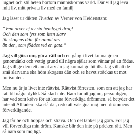
lugnet och stillheten bortom människornas värld. Där vill jag leva
mitt liv, mitt privata liv med en familj.
Jag läser ur dikten
Tiveden
av Verner von Heidenstam:
“Vem ärver ej av sin hembygd drag!
Och den som lyss som liten slarv
till skogens dån, får annat arv
än den, som föddes vid en gata.”
Jag vill göra om, göra rätt och
en gång i livet kunna ge en
genomtänkt och vettig grund till några själar som väntar på att födas.
Jag vill ge dem ett annat arv än jag kunnat ge hittills. Jag vill att de
små slarvarna ska höra skogens dån och se havet sträckas ut mot
horisonten.
Men nu är ju livet inte rättvist. Rättvist förresten, som om att jag har
rätt till något dylikt. Så klart inte. Bara för att jag nu, personligen,
har vad som krävs för att kunna förverkliga drömmen, så betyder det
inte att Allfadern ska stå där, redo att välsigna mig med drömmens
förverkligande.
Jag får be och hoppas och sträva. Och det tänker jag göra. För jag
vill förverkliga min dröm. Kanske blir den inte på pricken rätt. Men
så nära som möjligt.