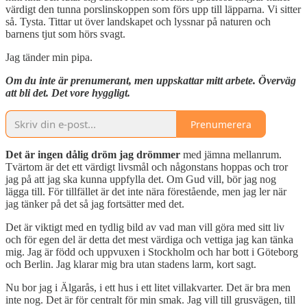
värdigt den tunna porslinskoppen som förs upp till läpparna. Vi sitter
så. Tysta. Tittar ut över landskapet och lyssnar på naturen och
barnens tjut som hörs svagt.
Jag tänder min pipa.
Om du inte är prenumerant, men uppskattar mitt arbete. Överväg
att bli det. Det vore hyggligt.
Prenumerera
Det är ingen dålig dröm jag drömmer
med jämna mellanrum.
Tvärtom är det ett värdigt livsmål och någonstans hoppas och tror
jag på att jag ska kunna uppfylla det. Om Gud vill, bör jag nog
lägga till. För tillfället är det inte nära förestående, men jag ler när
jag tänker på det så jag fortsätter med det.
Det är viktigt med en tydlig bild av vad man vill göra med sitt liv
och för egen del är detta det mest värdiga och vettiga jag kan tänka
mig. Jag är född och uppvuxen i Stockholm och har bott i Göteborg
och Berlin. Jag klarar mig bra utan stadens larm, kort sagt.
Nu bor jag i Älgarås, i ett hus i ett litet villakvarter. Det är bra men
inte nog. Det är för centralt för min smak. Jag vill till grusvägen, till