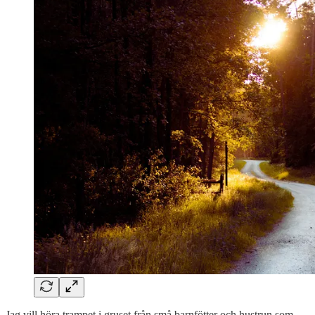
Jag vill höra trampet i gruset från små barnfötter och hustrun som