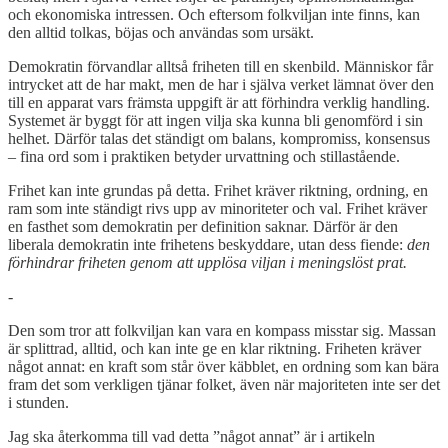
och ekonomiska intressen. Och eftersom folkviljan inte finns, kan
den alltid tolkas, böjas och användas som ursäkt.
Demokratin förvandlar alltså friheten till en skenbild. Människor får
intrycket att de har makt, men de har i själva verket lämnat över den
till en apparat vars främsta uppgift är att förhindra verklig handling.
Systemet är byggt för att ingen vilja ska kunna bli genomförd i sin
helhet. Därför talas det ständigt om balans, kompromiss, konsensus
– fina ord som i praktiken betyder urvattning och stillastående.
Frihet kan inte grundas på detta. Frihet kräver riktning, ordning, en
ram som inte ständigt rivs upp av minoriteter och val. Frihet kräver
en fasthet som demokratin per definition saknar. Därför är den
liberala demokratin inte frihetens beskyddare, utan dess fiende:
den
förhindrar friheten genom att upplösa viljan i meningslöst prat.
-
Den som tror att folkviljan kan vara en kompass misstar sig. Massan
är splittrad, alltid, och kan inte ge en klar riktning. Friheten kräver
något annat: en kraft som står över käbblet, en ordning som kan bära
fram det som verkligen tjänar folket, även när majoriteten inte ser det
i stunden.
Jag ska återkomma till vad detta ”något annat” är i artikeln