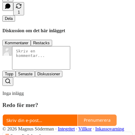
1
Dela
Diskussion om det här inlägget
Kommentarer
Restacks
Topp
Senaste
Diskussioner
Inga inlägg
Redo för mer?
Prenumerera
© 2026 Magnus Söderman
·
Integritet
∙
Villkor
∙
Inkassovarning