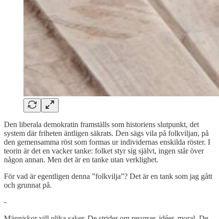
Den liberala demokratin framställs som historiens slutpunkt, det
system där friheten äntligen säkrats. Den sägs vila på folkviljan, på
den gemensamma röst som formas ur individernas enskilda röster. I
teorin är det en vacker tanke: folket styr sig självt, ingen står över
någon annan. Men det är en tanke utan verklighet.
För vad är egentligen denna ”folkvilja”? Det är en tank som jag gått
och grunnat på.
-
Människor vill olika saker. De strider om resurser, idéer, moral. De