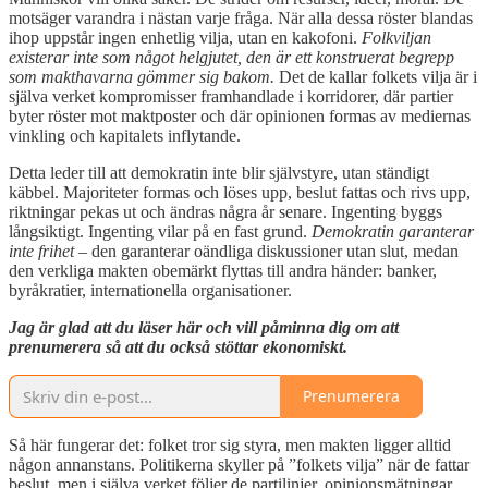
motsäger varandra i nästan varje fråga. När alla dessa röster blandas
ihop uppstår ingen enhetlig vilja, utan en kakofoni.
Folkviljan
existerar inte som något helgjutet, den är ett konstruerat begrepp
som makthavarna gömmer sig bakom.
Det de kallar folkets vilja är i
själva verket kompromisser framhandlade i korridorer, där partier
byter röster mot maktposter och där opinionen formas av mediernas
vinkling och kapitalets inflytande.
Detta leder till att demokratin inte blir självstyre, utan ständigt
käbbel. Majoriteter formas och löses upp, beslut fattas och rivs upp,
riktningar pekas ut och ändras några år senare. Ingenting byggs
långsiktigt. Ingenting vilar på en fast grund.
Demokratin garanterar
inte frihet
– den garanterar oändliga diskussioner utan slut, medan
den verkliga makten obemärkt flyttas till andra händer: banker,
byråkratier, internationella organisationer.
Jag är glad att du läser här och vill påminna dig om att
prenumerera så att du också stöttar ekonomiskt.
Prenumerera
Så här fungerar det: folket tror sig styra, men makten ligger alltid
någon annanstans. Politikerna skyller på ”folkets vilja” när de fattar
beslut, men i själva verket följer de partilinjer, opinionsmätningar