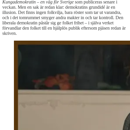
Kungademokratin – en väg för Sverige
som publiceras senare i
veckan. Men en sak är redan klar: demokratins grundidé är en
illusion. Det finns ingen folkvilja, bara röster som tar ut varandra,
och i det tomrummet smyger andra makter in och tar kontroll. Den
liberala demokratin påstår sig ge folket frihet – i själva verket
förvandlar den folket till en hjälplös publik eftersom pjäsen redan är
skriven.