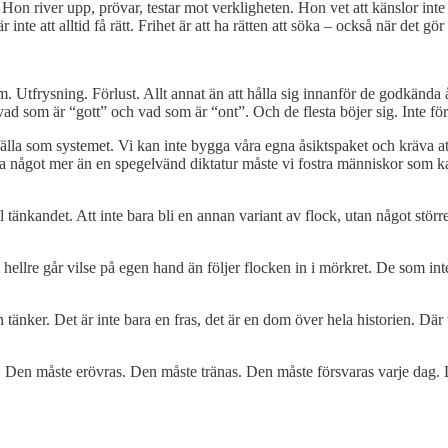
Hon river upp, prövar, testar mot verkligheten. Hon vet att känslor inte 
är inte att alltid få rätt. Frihet är att ha rätten att söka – också när det gör
m. Utfrysning. Förlust. Allt annat än att hålla sig innanför de godkända 
d som är “gott” och vad som är “ont”. Och de flesta böjer sig. Inte för 
fälla som systemet. Vi kan inte bygga våra egna åsiktspaket och kräva a
ara något mer än en spegelvänd diktatur måste vi fostra människor som ka
 till tänkandet. Att inte bara bli en annan variant av flock, utan något 
hellre går vilse på egen hand än följer flocken in i mörkret. De som int
tänker. Det är inte bara en fras, det är en dom över hela historien. Där 
m. Den måste erövras. Den måste tränas. Den måste försvaras varje dag. D