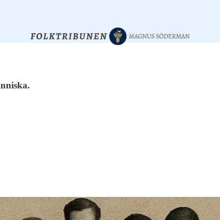
änniska.