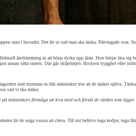
oppen utan i huvudet. Det lär ut
vad
man ska tänka. Påtvingade svar. Sta
ellektuell återhämtning är att börja dyrka upp låste. Hon börjar lära sig
h
gon annan sätta ramen. Där går skiljelinjen: flockens trygghet eller indi
Slagorden som trummas in tills människor tror att de tänker själva. Tänkan
 oss vad vi ska tänka:
v på människors förmåga att leva med och förstå de värden som ligger i
eten lär de unga vuxna att citera. Till sist behövs inga kedjor, inga fä