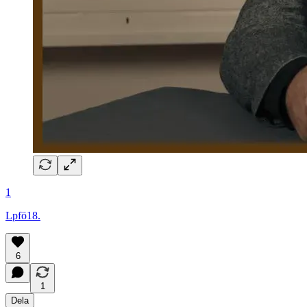
1
Lpfö18.
6
1
Dela