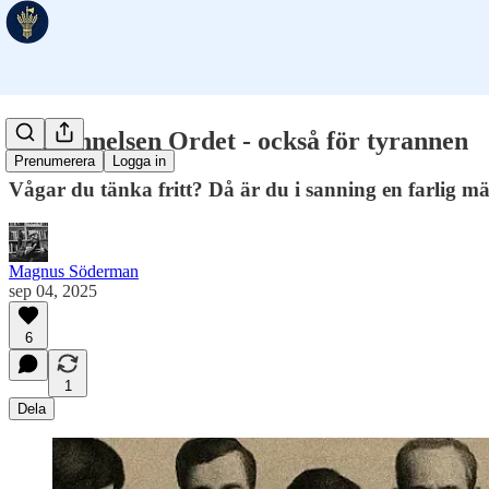
I begynnelsen Ordet - också för tyrannen
Prenumerera
Logga in
Vågar du tänka fritt? Då är du i sanning en farlig m
Magnus Söderman
sep 04, 2025
6
1
Dela