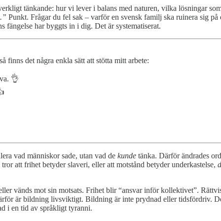
verkligt tänkande: hur vi lever i balans med naturen, vilka lösningar som 
.”
Punkt. Frågar du fel sak – varför en svensk familj ska ruinera sig på
s fängelse har byggts in i dig. Det är systematiserat.
 finns det några enkla sätt att stötta mitt arbete:
iva. 👌
👍
ollera vad människor sade, utan vad de
kunde
tänka. Därför ändrades orde
ror att frihet betyder slaveri, eller att motstånd betyder underkastelse,
d
 vänds mot sin motsats. Frihet blir “ansvar inför kollektivet”. Rättvis
rför är bildning livsviktigt. Bildning är inte prydnad eller tidsfördriv.
 i en tid av språkligt tyranni.