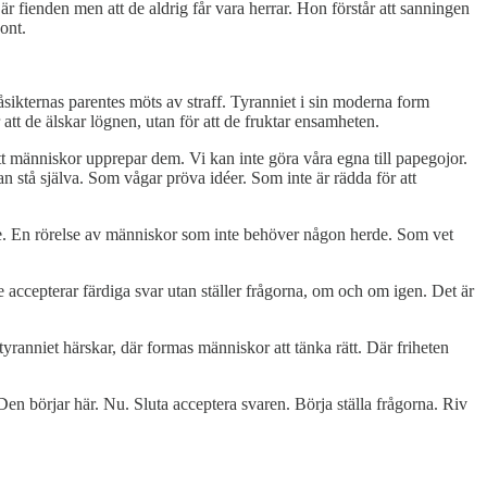
är fienden men att de aldrig får vara herrar. Hon förstår att sanningen
 ont.
åsikternas parentes möts av straff. Tyranniet i sin moderna form
att de älskar lögnen, utan för att de fruktar ensamheten.
tt människor upprepar dem. Vi kan inte göra våra egna till papegojor.
n stå själva. Som vågar pröva idéer. Som inte är rädda för att
större. En rörelse av människor som inte behöver någon herde. Som vet
e accepterar färdiga svar utan ställer frågorna, om och om igen. Det är
tyranniet härskar, där formas människor att tänka rätt. Där friheten
en börjar här. Nu. Sluta acceptera svaren. Börja ställa frågorna. Riv