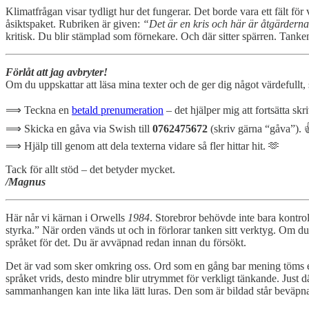
Klimatfrågan visar tydligt hur det fungerar. Det borde vara ett fält för 
åsiktspaket. Rubriken är given:
“Det är en kris och här är åtgärderna
kritisk. Du blir stämplad som förnekare. Och där sitter spärren. Tanken
Förlåt att jag avbryter!
Om du uppskattar att läsa mina texter och de ger dig något värdefullt, så
⟹ Teckna en
betald prenumeration
– det hjälper mig att fortsätta skr
⟹ Skicka en gåva via Swish till
0762475672
(skriv gärna “gåva”). 
⟹ Hjälp till genom att dela texterna vidare så fler hittar hit. 🫶
Tack för allt stöd – det betyder mycket.
/Magnus
Här når vi kärnan i Orwells
1984
. Storebror behövde inte bara kontr
styrka.” När orden vänds ut och in förlorar tanken sitt verktyg. Om du t
språket för det. Du är avväpnad redan innan du försökt.
Det är vad som sker omkring oss. Ord som en gång bar mening töms eller
språket vrids, desto mindre blir utrymmet för verkligt tänkande. Just dä
sammanhangen kan inte lika lätt luras. Den som är bildad står beväpnad