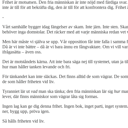
Frihet är motsatsen. Den fria människan är inte nöjd med färdiga svar. 
inte är till för att bekräfta dig, den är till för att konfrontera dig. Frihet 
-
Vårt samhälle bygger idag fängelser av skam. Inte järn. Inte sten. Ska
behöver inga domstolar. Det räcker med att varje människa redan vet va
Men här måste vi själva se upp. Vår opposition får inte falla i samma 
Då är vi inte bättre – då är vi bara ännu en fångvaktare. Om vi vill v
ifrågasätta – även oss.
Det är motståndets kärna. Att inte bara säga nej till systemet, utan ja
hur man håller tanken levande och fri.
För tänkandet kan inte släckas. Det finns alltid de som vägrar. De som 
de som håller friheten vid liv.
Tyranniet lär ut
vad
man ska tänka; den fria människan lär sig
hur
man 
lever, där finns människor som vägrar låta sig formas.
Ingen lag kan ge dig denna frihet. Ingen bok, inget parti, inget syste
ner, bygg upp, pröva igen.
Så hålls friheten vid liv.