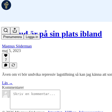
Förbud är på sin plats ibland
Prenumerera
Logga in
Magnus Söderman
maj 5, 2023
7
Även om vi bör undvika repressiv lagstiftning så kan jag känna att so
Läs →
Kommentarer