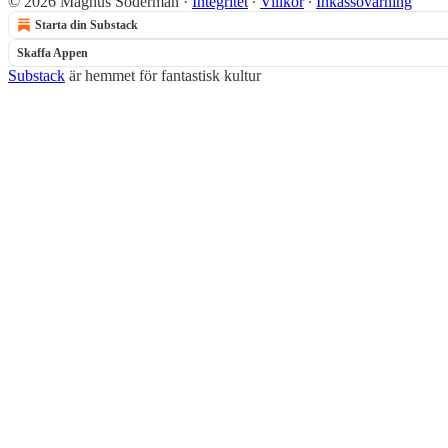
© 2026 Magnus Söderman
·
Integritet
∙
Villkor
∙
Inkassovarning
Starta din Substack
Skaffa Appen
Substack
är hemmet för fantastisk kultur