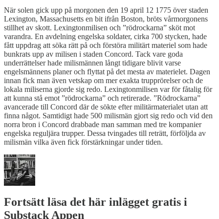
När solen gick upp på morgonen den 19 april 12 1775 över staden
Lexington, Massachusetts en bit ifrån Boston, bröts vårmorgonens
stillhet av skott. Lexingtonmilisen och ”rödrockarna” sköt mot
varandra. En avdelning engelska soldater, cirka 700 stycken, hade
fått uppdrag att söka rätt på och förstöra militärt materiel som hade
bunkrats upp av milisen i staden Concord. Tack vare goda
underrättelser hade milismännen långt tidigare blivit varse
engelsmännens planer och flyttat på det mesta av materielet. Dagen
innan fick man även vetskap om mer exakta trupprörelser och de
lokala miliserna gjorde sig redo. Lexingtonmilisen var för fåtalig för
att kunna stå emot ”rödrockarna” och retirerade. ”Rödrockarna”
avancerade till Concord där de sökte efter militärmaterialet utan att
finna något. Samtidigt hade 500 milismän gjort sig redo och vid den
norra bron i Concord drabbade man samman med tre kompanier
engelska reguljära trupper. Dessa tvingades till reträtt, förföljda av
milismän vilka även fick förstärkningar under tiden.
Fortsätt läsa det här inlägget gratis i
Substack Appen