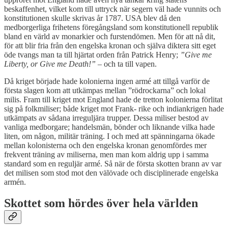
beskaffenhet, vilket kom till uttryck när segern väl hade vunnits och
konstitutionen skulle skrivas år 1787. USA blev då den
medborgerliga frihetens föregångsland som konstitutionell republik
bland en värld av monarkier och furstendömen. Men för att nå dit,
för att blir fria från den engelska kronan och själva diktera sitt eget
öde tvangs man ta till hjärtat orden från Patrick Henry;
”Give me
Liberty, or Give me Death!”
– och ta till vapen.
Då kriget började hade kolonierna ingen armé att tillgå varför de
första slagen kom att utkämpas mellan ”rödrockarna” och lokal
milis. Fram till kriget mot England hade de tretton kolonierna förlitat
sig på folkmiliser; både kriget mot Frank- rike och indiankrigen hade
utkämpats av sådana irreguljära trupper. Dessa miliser bestod av
vanliga medborgare; handelsmän, bönder och liknande vilka hade
liten, om någon, militär träning. I och med att spänningarna ökade
mellan kolonisterna och den engelska kronan genomfördes mer
frekvent träning av miliserna, men man kom aldrig upp i samma
standard som en reguljär armé. Så när de första skotten brann av var
det milisen som stod mot den välövade och disciplinerade engelska
armén.
Skottet som hördes över hela världen