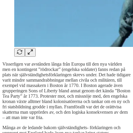
Visserligen var avstånden långa från Europa till den nya världen
men en kontingent ”rödrockar” (engelska soldater) fanns redan på
plats när självständighetsförklaringen skrevs under. Det hade tidigare
varit mindre sammandrabbningar mellan civila och militären, till
exempel vid massakern i Boston år 1770. I Boston agerade även
grupperingen Sons of Liberty bland annat genom det kända ”Boston
Tea Party” år 1773. Protester mot, och missnöje med, den engelska
kronan växte alltmer bland kolonisatörerna och tankar om en ny och
fri statsbildning grodde i myllan. Framförallt var det de orättvisa
skatterna man upprördes av, och den logiska konsekvensen av dem
– att man inte var fria.
Många av de ledande bakom självständighets- förklaringen och
upproret mot England hade även nya tankar kring statens