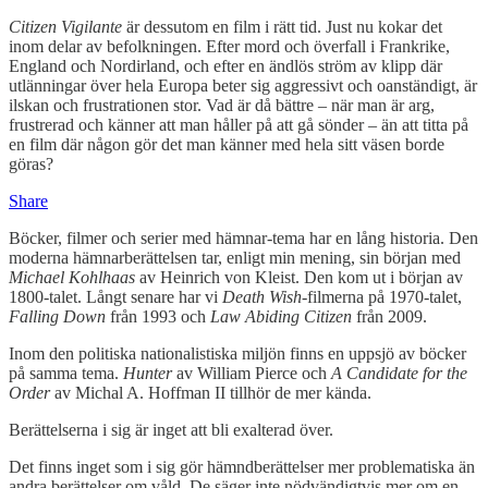
Citizen Vigilante
är dessutom en film i rätt tid. Just nu kokar det
inom delar av befolkningen. Efter mord och överfall i Frankrike,
England och Nordirland, och efter en ändlös ström av klipp där
utlänningar över hela Europa beter sig aggressivt och oanständigt, är
ilskan och frustrationen stor. Vad är då bättre – när man är arg,
frustrerad och känner att man håller på att gå sönder – än att titta på
en film där någon gör det man känner med hela sitt väsen borde
göras?
Share
Böcker, filmer och serier med hämnar-tema har en lång historia. Den
moderna hämnarberättelsen tar, enligt min mening, sin början med
Michael Kohlhaas
av Heinrich von Kleist. Den kom ut i början av
1800-talet. Långt senare har vi
Death Wish
-filmerna på 1970-talet,
Falling Down
från 1993 och
Law Abiding Citizen
från 2009.
Inom den politiska nationalistiska miljön finns en uppsjö av böcker
på samma tema.
Hunter
av William Pierce och
A Candidate for the
Order
av Michal A. Hoffman II tillhör de mer kända.
Berättelserna i sig är inget att bli exalterad över.
Det finns inget som i sig gör hämndberättelser mer problematiska än
andra berättelser om våld. De säger inte nödvändigtvis mer om en