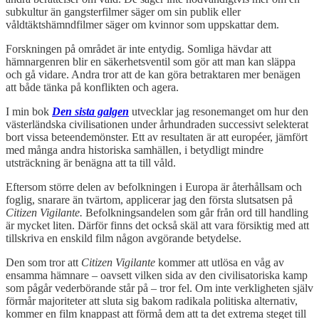
subkultur än gangsterfilmer säger om sin publik eller
våldtäktshämndfilmer säger om kvinnor som uppskattar dem.
Forskningen på området är inte entydig. Somliga hävdar att
hämnargenren blir en säkerhetsventil som gör att man kan släppa
och gå vidare. Andra tror att de kan göra betraktaren mer benägen
att både tänka på konflikten och agera.
I min bok
Den sista galgen
utvecklar jag resonemanget om hur den
västerländska civilisationen under århundraden successivt selekterat
bort vissa beteendemönster. Ett av resultaten är att européer, jämfört
med många andra historiska samhällen, i betydligt mindre
utsträckning är benägna att ta till våld.
Eftersom större delen av befolkningen i Europa är återhållsam och
foglig, snarare än tvärtom, applicerar jag den första slutsatsen på
Citizen Vigilante.
Befolkningsandelen som går från ord till handling
är mycket liten. Därför finns det också skäl att vara försiktig med att
tillskriva en enskild film någon avgörande betydelse.
Den som tror att
Citizen Vigilante
kommer att utlösa en våg av
ensamma hämnare – oavsett vilken sida av den civilisatoriska kamp
som pågår vederbörande står på – tror fel. Om inte verkligheten själv
förmår majoriteter att sluta sig bakom radikala politiska alternativ,
kommer en film knappast att förmå dem att ta det extrema steget till