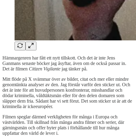
Hämnargenren har fått ett nytt tillskott. Och det är inte Jens
Ganmans senaste böcker jag åsyftar, även om de också passar in.
Det är filmen
Citizen Vigilante
jag tänker på.
Mitt flöde på X svämmar över av bilder, citat och mer eller mindre
genomtänkta analyser av den. Jag förstår varför den sticker ut. Och
det är inte för att huvudpersonen konfronterar, misshandlar och
dödar kriminella, våldtäktsmän eller för den delen domaren som
släpper dem fria. Sådant har vi sett förut. Det som sticker ut är att de
kriminella är ickeeuropéer.
Filmen speglar därmed verkligheten för många i Europa och
västvärlden. Till skillnad från många andra filmer och serier, där
gärningsmän och offer byter plats i förhållande till hur många
uppfattar den värld de lever i.