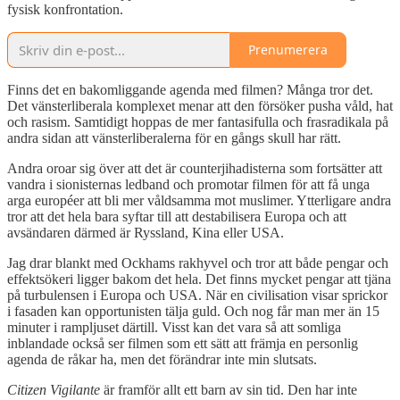
fysisk konfrontation.
Prenumerera
Finns det en bakomliggande agenda med filmen? Många tror det.
Det vänsterliberala komplexet menar att den försöker pusha våld, hat
och rasism. Samtidigt hoppas de mer fantasifulla och frasradikala på
andra sidan att vänsterliberalerna för en gångs skull har rätt.
Andra oroar sig över att det är counterjihadisterna som fortsätter att
vandra i sionisternas ledband och promotar filmen för att få unga
arga européer att bli mer våldsamma mot muslimer. Ytterligare andra
tror att det hela bara syftar till att destabilisera Europa och att
avsändaren därmed är Ryssland, Kina eller USA.
Jag drar blankt med Ockhams rakhyvel och tror att både pengar och
effektsökeri ligger bakom det hela. Det finns mycket pengar att tjäna
på turbulensen i Europa och USA. När en civilisation visar sprickor
i fasaden kan opportunisten tälja guld. Och nog får man mer än 15
minuter i rampljuset därtill. Visst kan det vara så att somliga
inblandade också ser filmen som ett sätt att främja en personlig
agenda de råkar ha, men det förändrar inte min slutsats.
Citizen Vigilante
är framför allt ett barn av sin tid. Den har inte