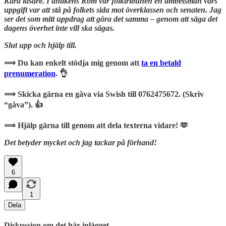
Kära läsare. I antikens Rom var folktribunen en ämbetsman vars
uppgift var att stå på folkets sida mot överklassen och senaten. Jag
ser det som mitt uppdrag att göra det samma – genom att säga det
dagens överhet inte vill ska sägas.
Slut upp och hjälp till.
⟹ Du kan enkelt stödja mig genom att
ta en betald
prenumeration
. 👌
⟹ Skicka gärna en gåva via Swish till 0762475672. (Skriv
“gåva”). 👍
⟹ Hjälp gärna till genom att dela texterna vidare! 🫶
Det betyder mycket och jag tackar på förhand!
6
1
Dela
Diskussion om det här inlägget