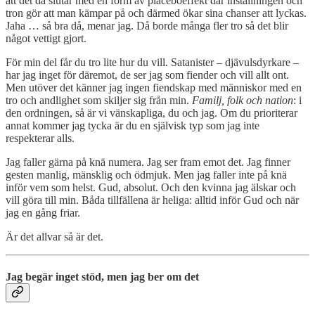
att det då slutar med en form av placeboeffekt där inställningen och
tron gör att man kämpar på och därmed ökar sina chanser att lyckas.
Jaha … så bra då, menar jag. Då borde många fler tro så det blir
något vettigt gjort.
För min del får du tro lite hur du vill. Satanister – djävulsdyrkare –
har jag inget för däremot, de ser jag som fiender och vill allt ont.
Men utöver det känner jag ingen fiendskap med människor med en
tro och andlighet som skiljer sig från min.
Familj, folk och nation
: i
den ordningen, så är vi vänskapliga, du och jag. Om du prioriterar
annat kommer jag tycka är du en självisk typ som jag inte
respekterar alls.
Jag faller gärna på knä numera. Jag ser fram emot det. Jag finner
gesten manlig, mänsklig och ödmjuk. Men jag faller inte på knä
inför vem som helst. Gud, absolut. Och den kvinna jag älskar och
vill göra till min. Båda tillfällena är heliga: alltid inför Gud och när
jag en gång friar.
Är det allvar så är det.
Jag begär inget stöd, men jag ber om det