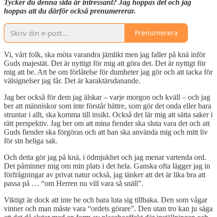
Tycker du denna sida är intressant? Jag hoppas det och jag
hoppas att du därför också prenumererar.
Prenumerera
Vi, vårt folk, ska möta varandra jämlikt men jag faller på knä inför
Guds majestät. Det är nyttigt för mig att göra det. Det är nyttigt för
mig att be. Att be om förlåtelse för dumheter jag gör och att tacka för
välsignelser jag får. Det är karaktärsdanande.
Jag ber också för dem jag älskar – varje morgon och kväll – och jag
ber att människor som inte förstår bättre, som gör det onda eller bara
struntar i allt, ska komma till insikt. Också det lär mig att sätta saker i
rätt perspektiv. Jag ber om att mina fiender ska sluta vara det och att
Guds fiender ska förgöras och att han ska använda mig och mitt liv
för sin heliga sak.
Och detta gör jag på knä, i ödmjukhet och jag menar vartenda ord.
Det påminner mig om min plats i det hela. Ganska ofta lägger jag in
förfrågningar av privat natur också, jag tänker att det är lika bra att
passa på … “om Herren nu vill vara så snäll”.
Viktigt är dock att inte be och bara luta sig tillbaka. Den som vågar
vinner och man måste vara “ordets görare”. Den utan tro kan ju säga