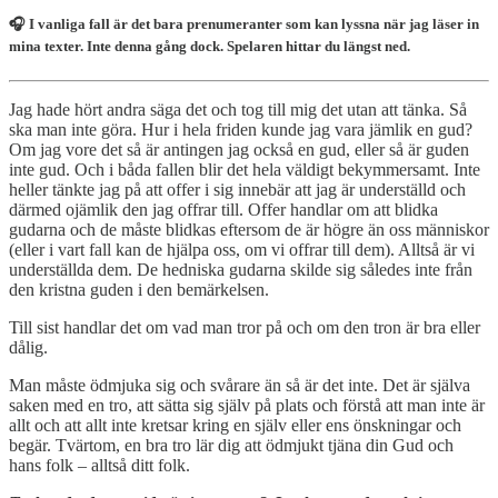
🎧 I vanliga fall är det bara prenumeranter som kan lyssna när jag läser in
mina texter. Inte denna gång dock. Spelaren hittar du längst ned.
Jag hade hört andra säga det och tog till mig det utan att tänka. Så
ska man inte göra. Hur i hela friden kunde jag vara jämlik en gud?
Om jag vore det så är antingen jag också en gud, eller så är guden
inte gud. Och i båda fallen blir det hela väldigt bekymmersamt. Inte
heller tänkte jag på att offer i sig innebär att jag är underställd och
därmed ojämlik den jag offrar till. Offer handlar om att blidka
gudarna och de måste blidkas eftersom de är högre än oss människor
(eller i vart fall kan de hjälpa oss, om vi offrar till dem). Alltså är vi
underställda dem. De hedniska gudarna skilde sig således inte från
den kristna guden i den bemärkelsen.
Till sist handlar det om vad man tror på och om den tron är bra eller
dålig.
Man måste ödmjuka sig och svårare än så är det inte. Det är själva
saken med en tro, att sätta sig själv på plats och förstå att man inte är
allt och att allt inte kretsar kring en själv eller ens önskningar och
begär. Tvärtom, en bra tro lär dig att ödmjukt tjäna din Gud och
hans folk – alltså ditt folk.