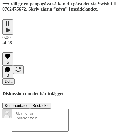
⟹ Vill ge en pengagåva så kan du göra det via Swish till
0762475672. Skriv gärna “gåva” i meddelandet.
0:00
-4:58
5
3
Dela
Diskussion om det här inlägget
Kommentarer
Restacks