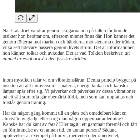
När Galadriel vandrar genom skogarna och på fälten får hon de
insikter hon berättar om, eftersom minnet finns där. Hon känner det
genom fötterna mot marken och händerna mot stenarna eller träden,
vilka sett tidevarv passera genom livets ström. Det är informationen
hon känner, tolkar och avkodar. Det är vad Tolkien beskriver:
att
minnet är evigt också i den fysiska världen
.
-
Inom mystiken talar vi om vibrationsläran. Denna princip bygger på
insikten att allt i universum – materia, energi, tankar och känslor –
lämnar spår efter sig. Vi påverkar och påverkas av dessa vibrationer
på ett sätt som ofta går obemärkt förbi, men som kan uppfattas och
förstås genom träning.
Har du någon gång kommit till en plats och omedelbart känt en
atmosfär av glädje eller sorg utan någon uppenbar anledning?
Kanske har du känt av fara? Eller tagit i ett gammalt föremål och fått
en förnimmelse av en annan tid, en annan person? Sådana
upplevelser är exempel på hur vi, medvetet eller omedvetet,