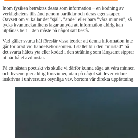
Inom fysiken betraktas dessa som information – en kodning av
verklighetens tillstånd genom partiklar och deras egenskaper.
Oavsett om vi kallar det "själ", "ande" eller bara "våra minnen", så
tycks kvantmekanikens lagar antyda att information aldrig kan
utplånas helt – den måste på något sätt bestå.
Vad gäller svarta hål föreslår vissa teorier att denna information inte
går förlorad vid händelsehorisonten. I stället blir den "inristad" på
det svarta hålets yta eller kodad i den strålning som långsamt sipprar
ut när hålet avdunstar.
På ett nästan poetiskt vis skulle vi därför kunna säga att våra minnen
och livsenergier aldrig försvinner, utan på något sätt lever vidare –
inskrivna i universums osynliga väv, bortom vår direkta uppfattning.