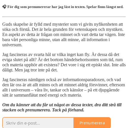
🎧 För dig som prenumererar har jag läst in texten. Spelar finns längst ned.
Guds skapelse är fylld med mysterier som vi givits nyfikenheten att
söka och förstå. Det är hela grunden för vetenskapen och mystiken.
En aspekt av detta är frågan om minnet och vart detta tar vägen. Inte
bara vårt personliga minne, utan allt minne, all information i
universum.
Jag fascineras av svarta hål ur vilka inget kan fly. Är dessa då det
eviga slutet på allt? Är det bortom händelsehorisonten som tid, rum
och materia upphör att existera? Det vore i sig ett episkt slut. Inte alls
dåligt. Men jag tror inte på det.
Jag fascineras nämligen också av informationsparadoxen, och vad
den lär oss är att allt minns och att minnet aldrig försvinner, eftersom
allt i universum – våra liv, tankar och känslor – på ett djupgående
sätt är sammanflätat med energi och materia.
Om du känner att du får ut något av dessa texter, dra ditt strå till
stacken och prenumerera. Tack på förhand.
Prenumerera