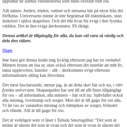
uppfattar de subtila vibrationerna som finns överallt runt oss.
Allt minns. Jorden, träden, vattnet och stenarna bär på ekon från det
förflutna. Universums minne är inte begränsat till människans, utan
inskrivet i själva skapelsen. Och det blir kvar för evigt i den fysiska
världen. Det är den eviga återkomsten. På riktigt.
Denna artikel är tillgänglig för alla, du kan väl vara så vänlig och
dela den vidare.
Share
Inte bara gör denna insikt mig lycklig eftersom jag har en veritabel
Mimers brunn att ösa ur, utan också eftersom det innebär att mitt liv,
mina upplevelser, känslor – allt – återkommer evigt eftersom
informationen aldrig kan försvinna.
Det mest fascinerande, menar jag, är att detta sker här och nu,
i vårt
fysiska universum
. Skaparguden har sett till att allt finns tillgängligt
för oss – all information, alla minnen – här och nu. Självfallet också
alla misstag, övertramp och sorger. Men det är till gagn för oss alla.
Vi lär oss av varandras misstag och ödmjukas av sorger, förluster
och elände. Allt är till gagn för oss.
Det är verkligen som vi läser i
Tabula Smaragdina
: “Det som är
nedan är såsom det som är ovan och det som är ovan är såsom det