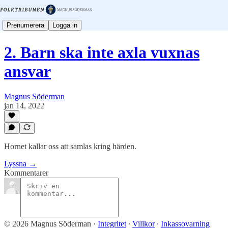
Prenumerera
Logga in
2. Barn ska inte axla vuxnas
ansvar
Magnus Söderman
jan 14, 2022
Hornet kallar oss att samlas kring härden.
Lyssna →
Kommentarer
© 2026 Magnus Söderman
·
Integritet
∙
Villkor
∙
Inkassovarning